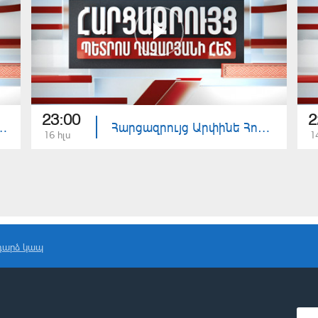
23:00
2
գար Մանուչարյանի հետ
Հարցազրույց Արփինե Հովհաննիսյանի հետ
16 հլս
1
դարձ կապ