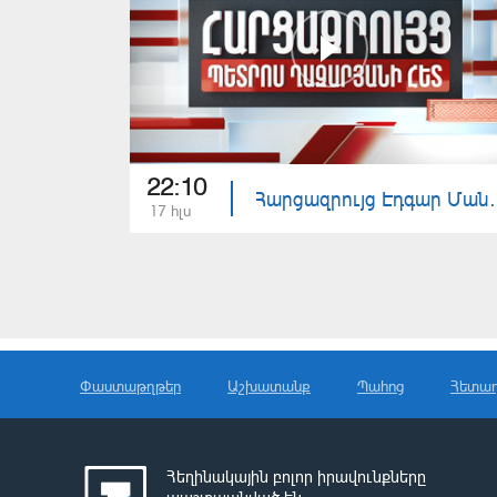
22:10
Հարցազրույց Էդ
17 հլս
Փաստաթղթեր
Աշխատանք
Պահոց
Հետա
Հեղինակային բոլոր իրավունքները