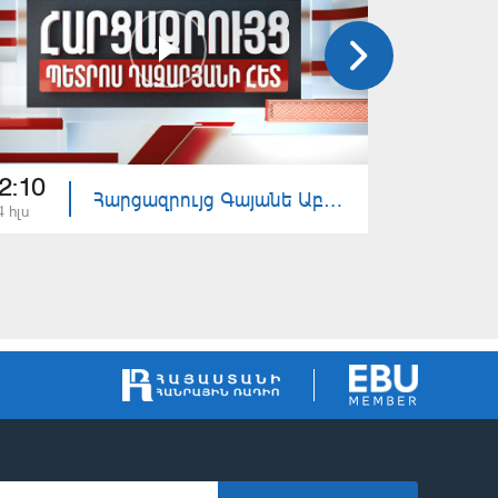
2:10
22:10
Հարցազրույց Գայանե Աբրահամյանի հետ
4 հլս
13 հլս