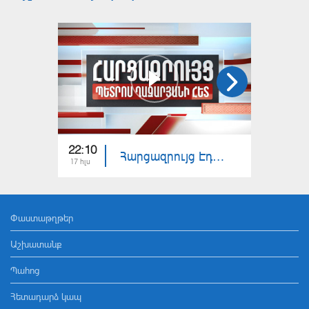
22:10
23:00
Հարցազրույց Էդգար Մանուչարյանի հետ
17 հլս
16 հլս
Փաստաթղթեր
Աշխատանք
Պահոց
Հետադարձ կապ