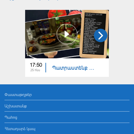
17:50
18:00
Պատրաստենք միասին. ցուկինիով լցոնած սմբուկ
25 հնս
24 հնս
Փաստաթղթեր
Աշխատանք
Պահոց
Հետադարձ կապ