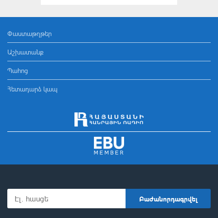
Փաստաթղթեր
Աշխատանք
Պահոց
Հետադարձ կապ