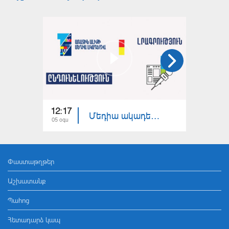
12:17
11:00
Մեդիա ակադեմիա. լրագրություն
05 օգս
21 հլս
Փաստաթղթեր
Աշխատանք
Պահոց
Հետադարձ կապ