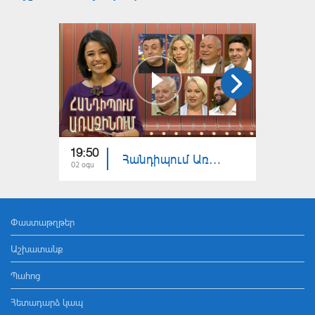
19:50
20:00
Հանդիպում Առաջինում. Հայկական ժողովրդական երգ
02 օգս
26 հլս
Փաստաթղթեր
Աշխատանք
Պահոց
Հետադարձ կապ