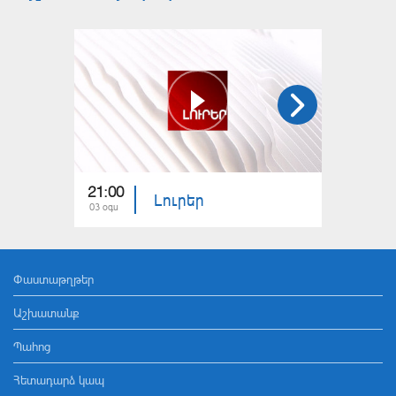
21:00
21:00
Լուրեր
03 օգս
02 օգս
Փաստաթղթեր
Աշխատանք
Պահոց
Հետադարձ կապ