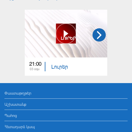
21:00
21:00
Լուրեր
03 օգս
02 օգս
Փաստաթղթեր
Աշխատանք
Պահոց
Հետադարձ կապ