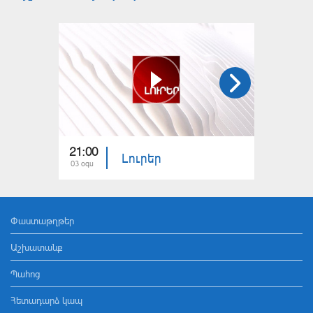
21:00
21:00
Լուրեր
03 օգս
02 օգս
Փաստաթղթեր
Աշխատանք
Պահոց
Հետադարձ կապ