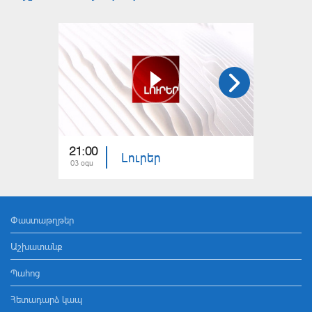
21:00
21:00
Լուրեր
03 օգս
02 օգս
Փաստաթղթեր
Աշխատանք
Պահոց
Հետադարձ կապ