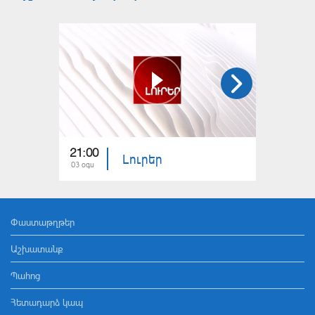
21:00
21:00
Լուրեր
03 օգս
02 օգս
Փաստաթղթեր
Աշխատանք
Պահոց
Հետադարձ կապ