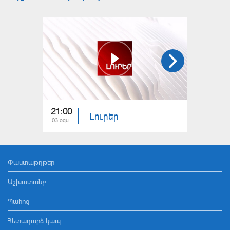
21:00
21:00
Լուրեր
03 օգս
02 օգս
Փաստաթղթեր
Աշխատանք
Պահոց
Հետադարձ կապ