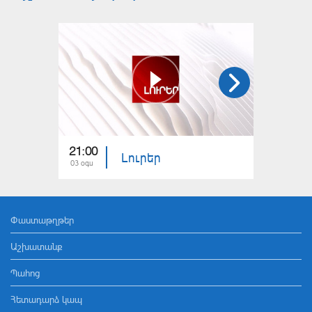
21:00
21:00
Լուրեր
03 օգս
02 օգս
Փաստաթղթեր
Աշխատանք
Պահոց
Հետադարձ կապ