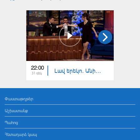
22:00
22:40
Լավ երեկո. Անի Սամսոնյան, Գոռ Բարսեղյան, Արենա Զեյնալյան
31 դեկ
27 դեկ
Փաստաթղթեր
Աշխատանք
Պահոց
Հետադարձ կապ