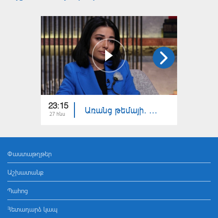
23:15
23:15
Առանց թեմայի. Հրաչուհի Ութմազյան
27 հնս
20 հնս
Փաստաթղթեր
Աշխատանք
Պահոց
Հետադարձ կապ