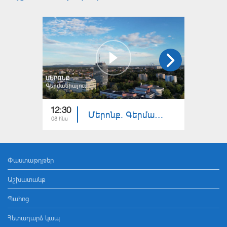
12:30
12:30
Մերոնք. Գերմանիայում
08 հնս
01 հնս
Փաստաթղթեր
Աշխատանք
Պահոց
Հետադարձ կապ