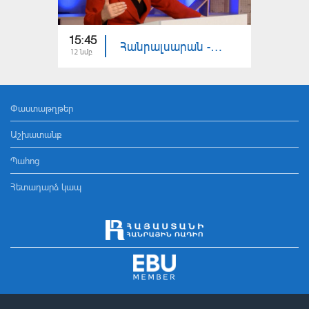
15:45
15:45
Հանրալսարան - Հրանուշ Հակոբյան
12 նմբ
25 օգս
Փաստաթղթեր
Աշխատանք
Պահոց
Հետադարձ կապ