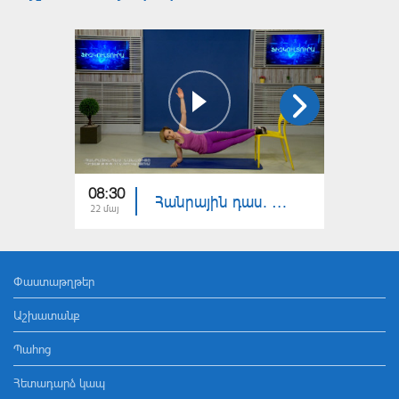
08:30
08:30
Հանրային դաս. Պատմություն, Հայոց լեզու, մեդիագրագիտություն, ֆիզկուլտուրա
22 մայ
21 մայ
Փաստաթղթեր
Աշխատանք
Պահոց
Հետադարձ կապ