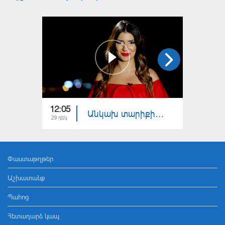
12:05
12:05
Անկախ տարիքից. Ամփոփիչ թողարկում
29 դեկ
22 դեկ
Փաստաթղթեր
Աշխատանք
Պահոց
Հետադարձ կապ