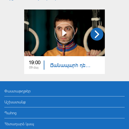
19:00
19:25
Ճանապարհ դեպի Տոկիո 2020. Արթուր Դավթյան
09 մայ
22 մար
Փաստաթղթեր
Աշխատանք
Պահոց
Հետադարձ կապ