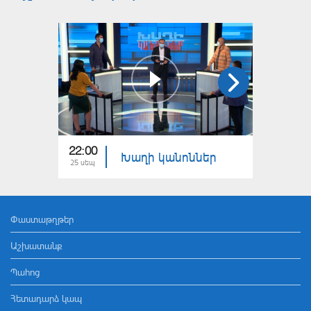
22:00
22:00
Խաղի կանոններ
25 սեպ
11 սեպ
Փաստաթղթեր
Աշխատանք
Պահոց
Հետադարձ կապ