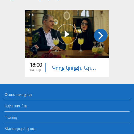
18:00
18:30
Կողք կողքի. Արաբներ և հայեր
04 մար
25 փտր
Փաստաթղթեր
Աշխատանք
Պահոց
Հետադարձ կապ