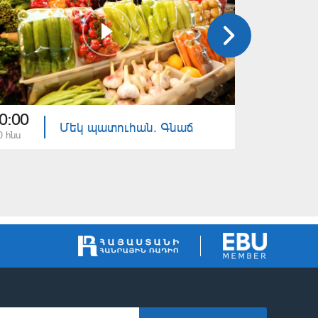
0:00
19:30
Մեկ պատուհան. Գնաճ
0 հնս
13 հնս