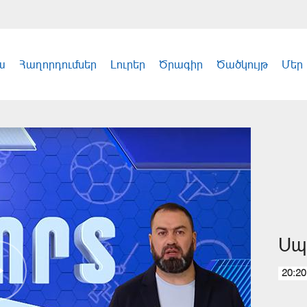
ա
Հաղորդումներ
Լուրեր
Ծրագիր
Ծածկույթ
Մեր
Սպ
20:20