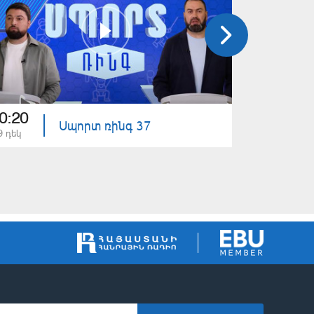
0:20
20:20
Սպորտ ռինգ 37
9 դեկ
02 դեկ