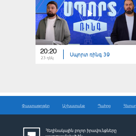
20:20
Սպորտ ռինգ 39
23 դեկ
Փաստաթղթեր
Աշխատանք
Պահոց
Հետա
Հեղինակային բոլոր իրավունքները