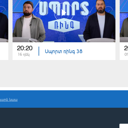
20:20
2
Սպորտ ռինգ 38
16 դեկ
0
դարձ կապ