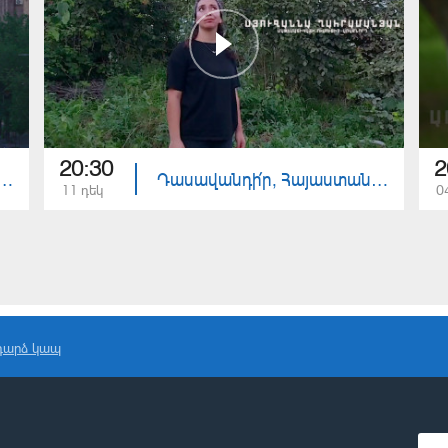
20:30
2
նդի՛ր, Հայաստան. ՄԵՆՔ
Դասավանդի՛ր, Հայաստան. Սյուզաննա Ղահրամանյան
11 դեկ
0
դարձ կապ