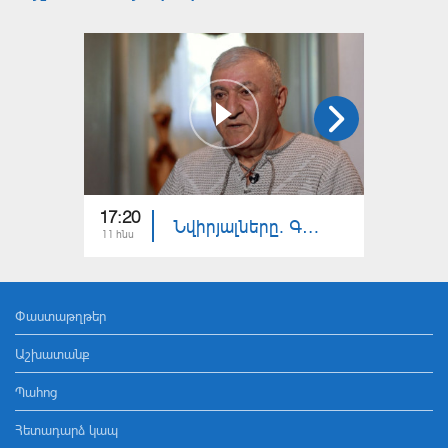
17:20
16:20
Նվիրյալները. Գագիկ Գասպարյան
11 հնս
04 հնս
Փաստաթղթեր
Աշխատանք
Պահոց
Հետադարձ կապ