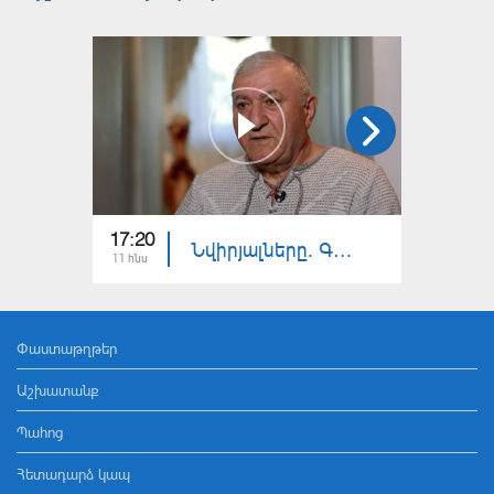
17:20
16:20
Նվիրյալները. Գագիկ Գասպարյան
11 հնս
04 հնս
Փաստաթղթեր
Աշխատանք
Պահոց
Հետադարձ կապ