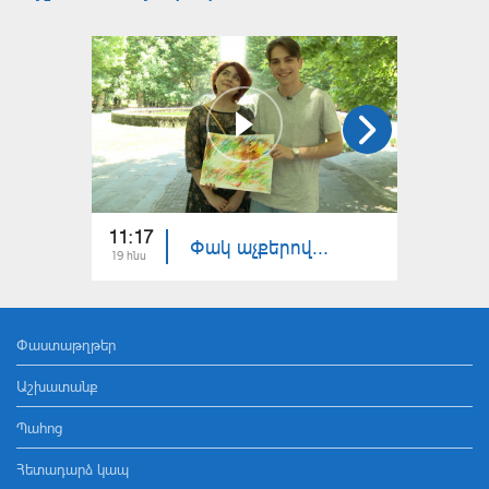
11:17
19:50
Փակ աչքերով...
19 հնս
29 դեկ
Փաստաթղթեր
Աշխատանք
Պահոց
Հետադարձ կապ