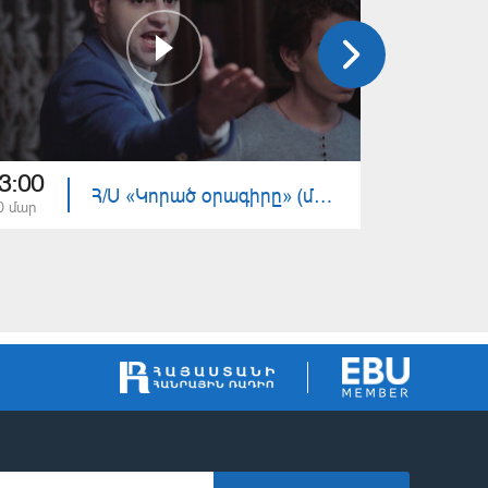
3:00
23:00
Հ/Ս «Կորած օրագիրը» (մաս 14)
0 մար
29 մար