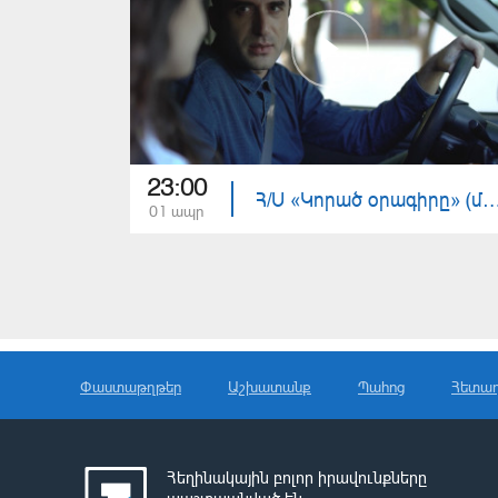
23:00
Հ/Ս «Կորած օրագիրը» (մա
01 ապր
Փաստաթղթեր
Աշխատանք
Պահոց
Հետա
Հեղինակային բոլոր իրավունքները