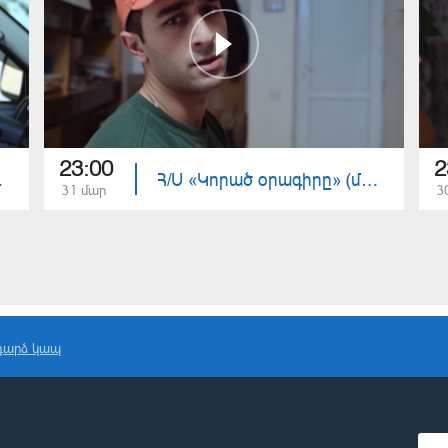
23:00
2
ս 16)
Հ/Ս «Կորած օրագիրը» (մաս 15)
31 մար
3
դարձ կապ