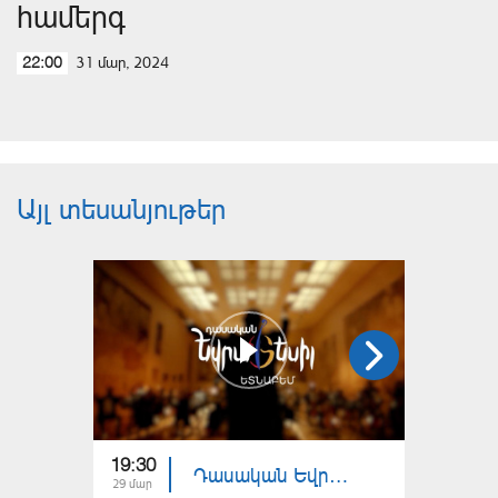
համերգ
31 մար, 2024
22:00
Այլ տեսանյութեր
19:30
22:30
Դասական Եվրատեսիլ․ ԵՏՆԱԲԵՄ | թողարկում 5
29 մար
17 օգս