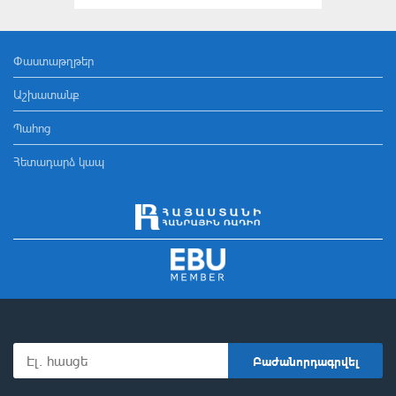
Փաստաթղթեր
Աշխատանք
Պահոց
Հետադարձ կապ