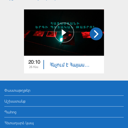
20:10
19:35
Հնչում է Հայաստանը. Հայաստանի երգի պետական թատրոն
26 հնս
19 հնս
Փաստաթղթեր
Աշխատանք
Պահոց
Հետադարձ կապ