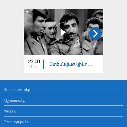
23:00
23:15
Չտեսնված կինո. Նվագախմբի տղաները
02 հլս
25 հնս
Փաստաթղթեր
Աշխատանք
Պահոց
Հետադարձ կապ