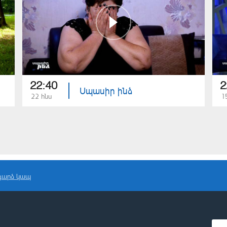
22:40
2
Սպասիր ինձ
22 հնս
1
դարձ կապ