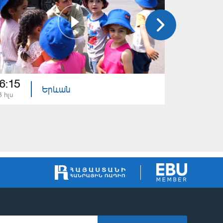
6:15
16:10
Երևան
3 հլս
27 հնս