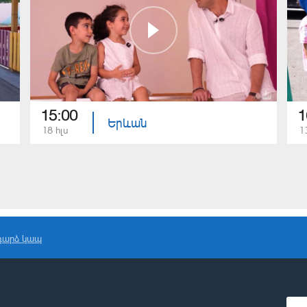
15:00
1
Երևան
18 հլս
1
դարձ կապ