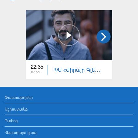
22:35
22:30
Հ/Ս «Ժիրայր Գլենց» (մաս 32)
07 օգս
06 օգս
Փաստաթղթեր
Աշխատանք
Պահոց
Հետադարձ կապ