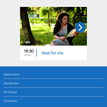
18:30
22:40
Wait for me
29 jun
22 jun
Statement
Vacancies
Archived
Contacts