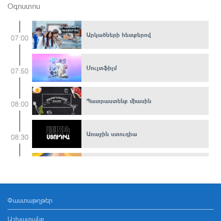
Օգոստոս
Արկածների հետքերով
07:00
Մուլտֆիլմ
07:50
Պատրաստենք միասին
08:00
Առաջին ստուդիա
08:30
Առավոտ լուսո
09:00
Փաստաթղթեր
Հ/Ս «Պանտանալ»
11:30
Աշխատանք