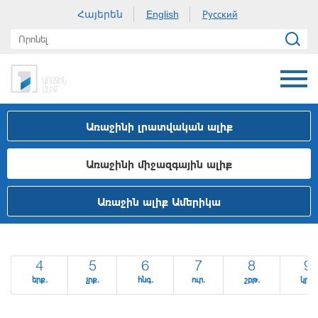
Հայերեն
Русский
English
Առաջինի լրատվական ալիք
Առաջինի միջազգային ալիք
Առաջին ալիք Ամերիկա
4
5
6
7
8
9
երք.
չրք.
հնգ.
ուր.
շբթ.
կրկ.