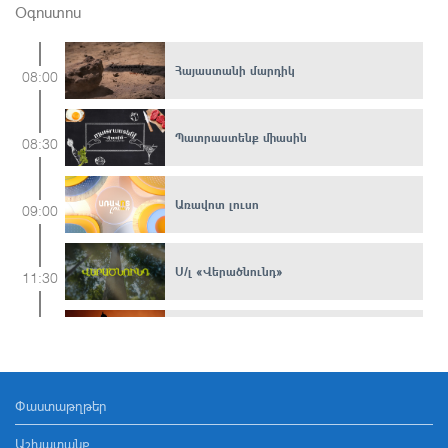
Օգոստոս
Հայաստանի մարդիկ
08:00
Պատրաստենք միասին
08:30
Առավոտ լուսո
09:00
Ս/լ «Վերածնունդ»
11:30
Էթնոգույներ
12:15
Փաստաթղթեր
Մերոնք
12:40
Աշխատանք