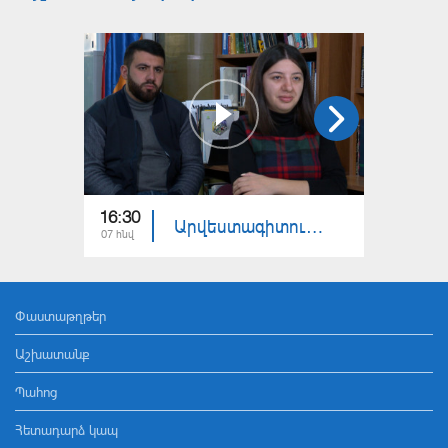
16:30
18:30
Արվեստագիտության լսարան
07 հնվ
24 դեկ
Փաստաթղթեր
Աշխատանք
Պահոց
Հետադարձ կապ