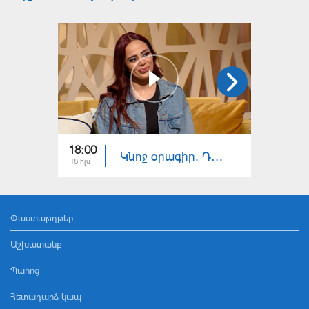
18:00
18:00
Կնոջ օրագիր. Դիանա Տոռես. Վատ բառեր, հայհոյանքներ
18 հլս
17 հլս
Փաստաթղթեր
Աշխատանք
Պահոց
Հետադարձ կապ