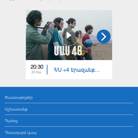
20:30
20:30
Հ/Ս «4 երազանք» 2 (մաս 48)
20 հնս
15 հնս
Փաստաթղթեր
Աշխատանք
Պահոց
Հետադարձ կապ