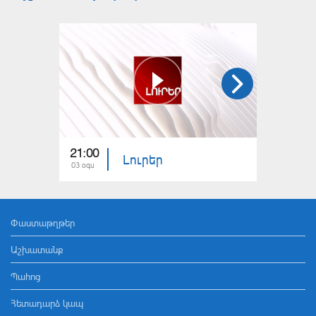
21:00
21:00
Լուրեր
03 օգս
02 օգս
Փաստաթղթեր
Աշխատանք
Պահոց
Հետադարձ կապ