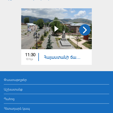
11:30
11:30
Հայաստանի ճամփեքով. Ապարան
10 հլս
03 հլս
Փաստաթղթեր
Աշխատանք
Պահոց
Հետադարձ կապ