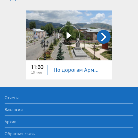
11:30
11:30
По дорогам Армении. Апаран
10 июл
03 июл
Отчеты
Вакансии
Архив
Обратная связь