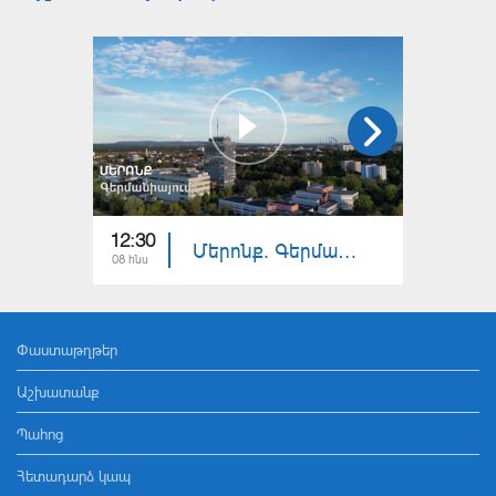
12:30
12:30
Մերոնք. Գերմանիայում
08 հնս
01 հնս
Փաստաթղթեր
Աշխատանք
Պահոց
Հետադարձ կապ