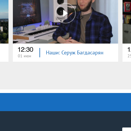
12:30
1
Наши: Серуж Багдасарян
01 июн
2