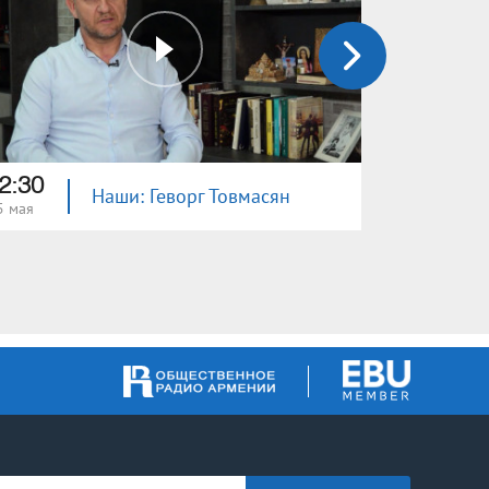
2:30
12:30
Наши: Геворг Товмасян
5 мая
18 мая