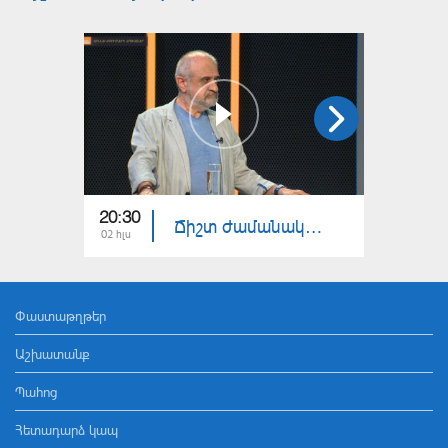
20:30
20:30
Ճիշտ ժամանակին. Առանց կոչումների արտիստներ
02 հլս
25 հնս
Փաստաթղթեր
Աշխատանք
Պահոց
Հետադարձ կապ