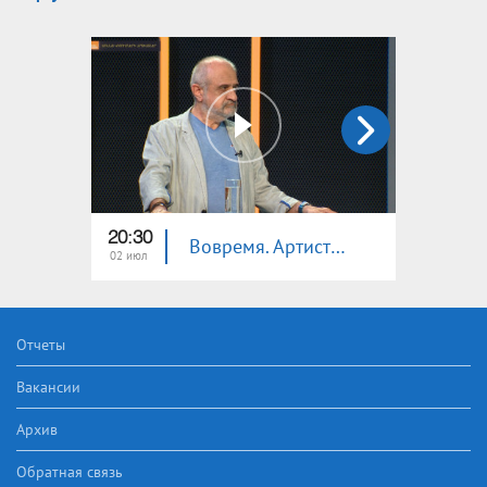
20:30
20:30
Вовремя. Артисты без титулов
02 июл
25 июн
Отчеты
Вакансии
Архив
Обратная связь