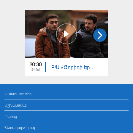
20:30
20:30
Հ/Ս «Ծղրիդի երգը» (մաս 32)
15 հնվ
14 հնվ
Փաստաթղթեր
Աշխատանք
Պահոց
Հետադարձ կապ