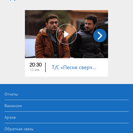
20:30
20:30
Т/С «Песня сверчка» (серия 32)
15 янв
14 янв
Отчеты
Вакансии
Архив
Обратная связь